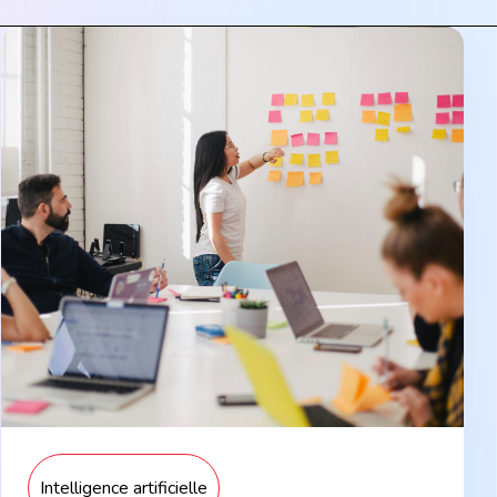
Custom-designed
Custom-designed learning paths
tailored to your specific needs and the
challenges of your team or company.
Discover
Intelligence artificielle