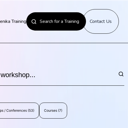
enika Training
Search for a Training
Contact Us
News
Discover
ps / Conferences
(
53
)
Courses
(
7
)