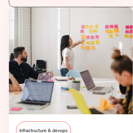
Tech Infra & Ops
Artificial intelligence
Programming language
Green It
Observability
Product management
Security
Infrastructure & devops