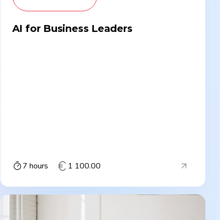
AI for Business Leaders
7 hours
1 100.00