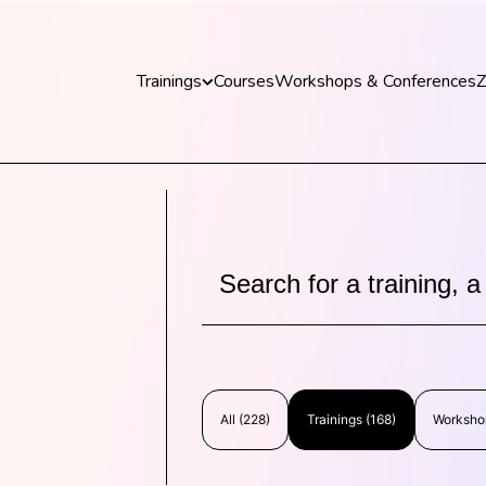
Trainings
Courses
Workshops & Conferences
Z
Trainings
Discover our practical and up-to-date training
courses to master key tools and technologies
in your field.
Explore all trainings
All
(
228
)
Trainings
(
168
)
Worksho