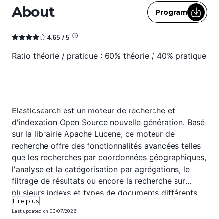
About
Program
4.65
/ 5
Ratio théorie / pratique : 60% théorie / 40% pratique
Elasticsearch est un moteur de recherche et
d'indexation Open Source nouvelle génération. Basé
sur la librairie Apache Lucene, ce moteur de
recherche offre des fonctionnalités avancées telles
que les recherches par coordonnées géographiques,
l'analyse et la catégorisation par agrégations, le
filtrage de résultats ou encore la recherche sur
plusieurs indexs et types de documents différents.
Lire plus
Taillé pour le Cloud, ElasticSearch a été
Last updated on
03/07/2026
spécialement conçu pour indexer de très gros