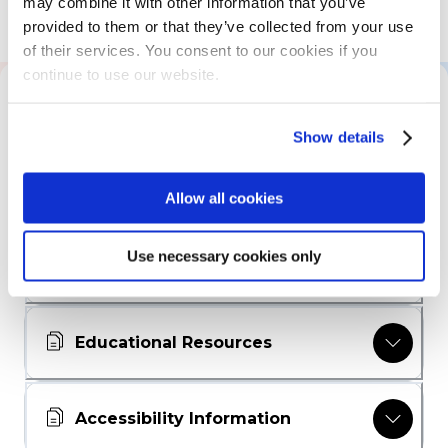
may combine it with other information that you’ve
Connaissance sur JSON et REST
provided to them or that they’ve collected from your use
of their services. You consent to our cookies if you
continue to use our website.
All About This Training
Show details
The Program
Allow all cookies
Use necessary cookies only
Skills Assessment
Educational Resources
Accessibility Information