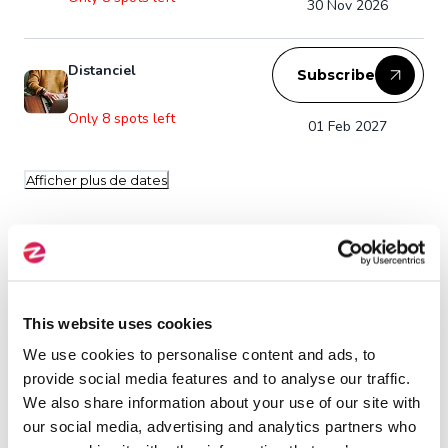
30 Nov 2026
Formation disponible en mode "formation à
distance"
Distanciel
Subscribe
La formation à distance peut se dérouler sur des
Only 8 spots left
jours consécutifs ou se décomposer en demies
01 Feb 2027
journées
Afficher plus de dates
Target Audience
Architecte, Développeur, Chef de projet
informatique
This website uses cookies
We use cookies to personalise content and ads, to
provide social media features and to analyse our traffic.
We also share information about your use of our site with
Prerequisites
our social media, advertising and analytics partners who