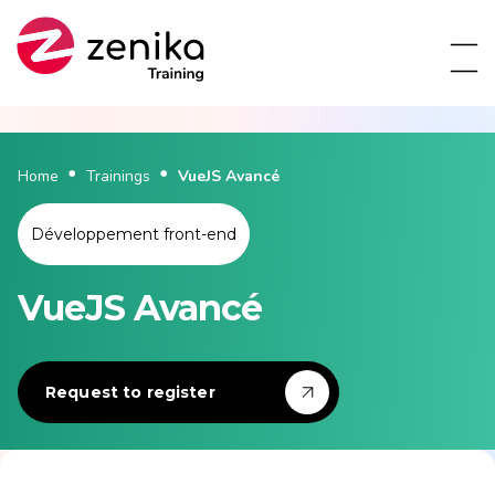
Home
Trainings
VueJS Avancé
Développement front-end
VueJS Avancé
Request to register