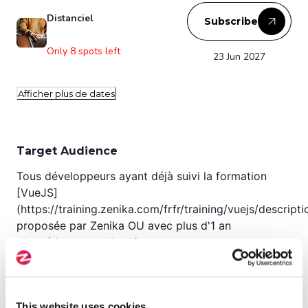
Distanciel
Subscribe
Only 8 spots left
23 Jun 2027
Afficher plus de dates
Target Audience
Tous développeurs ayant déjà suivi la formation
[VueJS]
(https://training.zenika.com/frfr/training/vuejs/descripti
proposée par Zenika OU avec plus d'1 an
d'expérience sur VueJS
Prerequisites
This website uses cookies