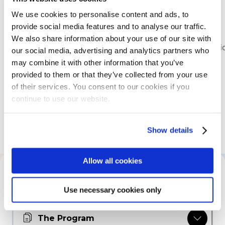
We use cookies to personalise content and ads, to
provide social media features and to analyse our traffic.
Avoir suivi la formation [VueJS]
We also share information about your use of our site with
(https://training.zenika.com/frfr/training/vuejs/descripti
our social media, advertising and analytics partners who
proposée par Zenika OU avoir plus d'1 an d'expérience
may combine it with other information that you’ve
sur VueJS
provided to them or that they’ve collected from your use
of their services. You consent to our cookies if you
continue to use our website.
Expérience requise de JavaScript
Show details
Allow all cookies
All About This Training
Use necessary cookies only
The Program