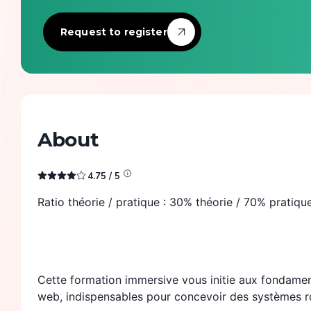
Tech Infra & Ops
Request to register
Artificial intelligence
Programming language
Green It
About
Observability
4.75
/ 5
Product management
Ratio théorie / pratique : 30% théorie / 70% pratiq
Security
Cette formation immersive vous initie aux fondamen
web, indispensables pour concevoir des systèmes r