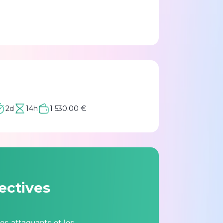
2d
14h
1 530.00 €
ectives
s attaquants et les