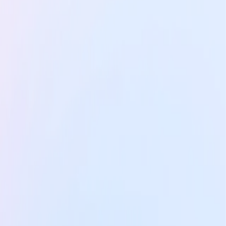
Custom-designed
Custom-designed learning paths
tailored to your specific needs and the
challenges of your team or company.
Discover