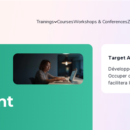
Trainings
Courses
Workshops & Conferences
Z
Trainings
Target 
Discover our practical and up-to-date training
Développe
courses to master key tools and technologies
in your field.
Occuper o
faciliter
Explore all trainings
nt