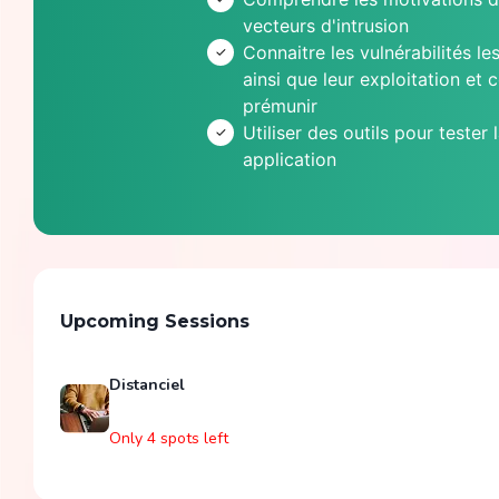
vecteurs d'intrusion
Connaitre les vulnérabilités l
ainsi que leur exploitation et
prémunir
Utiliser des outils pour tester 
application
Upcoming Sessions
Distanciel
Only 4 spots left