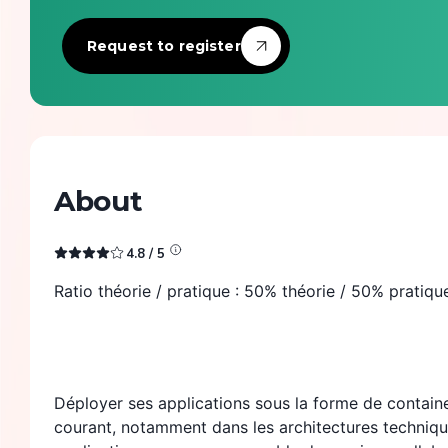
Tech Infra & Ops
Request to register
Artificial intelligence
Programming language
Green It
About
Observability
4.8
/ 5
Product management
Ratio théorie / pratique : 50% théorie / 50% pratiqu
Security
Déployer ses applications sous la forme de contain
courant, notamment dans les architectures techniqu