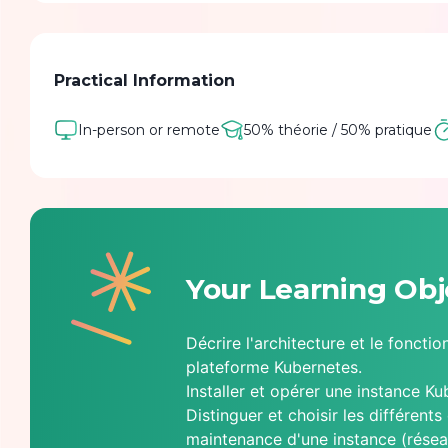
Formation disponible en mode "formation à distanc
La formation à distance peut se dérouler sur des j
Practical Information
demies journées
In-person or remote
50% théorie / 50% pratique
Your Learning Obj
Décrire l'architecture et le foncti
plateforme Kubernetes.
Installer et opérer une instance Ku
Distinguer et choisir les différents o
maintenance d'une instance (réseau