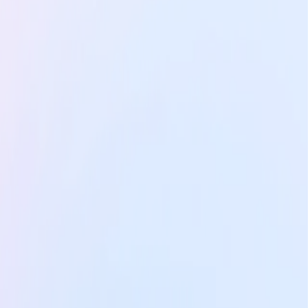
Custom-designed
Custom-designed learning paths
tailored to your specific needs and the
challenges of your team or company.
Discover