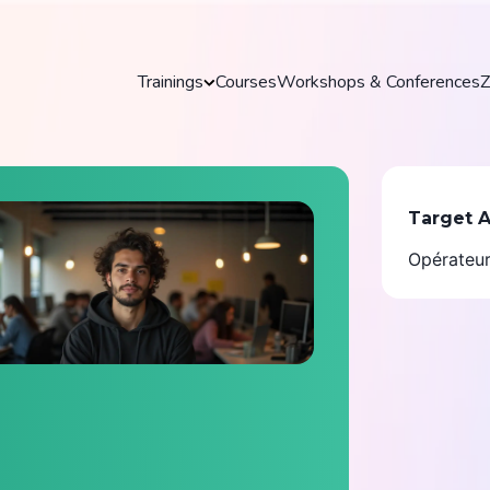
Trainings
Courses
Workshops & Conferences
Z
Trainings
Target 
Discover our practical and up-to-date training
Opérateur
courses to master key tools and technologies
in your field.
Explore all trainings