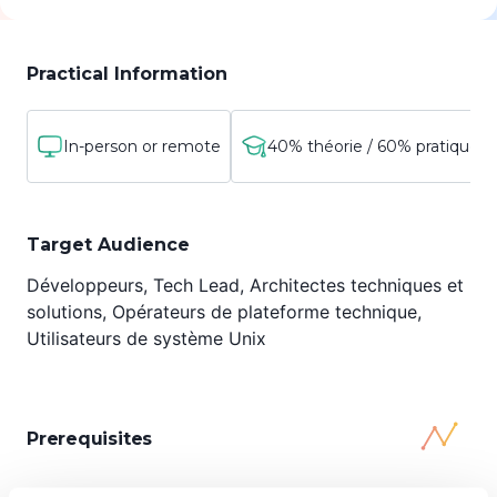
découvrirez et mettrez en pratique les concepts de
conteneurs et d'image de conteneur. Nous
aborderons aussi d'autres concepts et l'écosystème
Practical Information
autour de la conteneurisation de manière globale.
In-person or remote
40% théorie / 60% pratique
12 participants maximum.
En intraentreprises, on privilégie Zoom mais
Target Audience
Microsoft Teams est également proposé.
Développeurs, Tech Lead, Architectes techniques et
solutions, Opérateurs de plateforme technique,
Utilisateurs de système Unix
Prerequisites