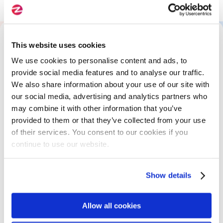
Initiation conteneurs
This website uses cookies
All About This Training
We use cookies to personalise content and ads, to
provide social media features and to analyse our traffic.
We also share information about your use of our site with
The Program
our social media, advertising and analytics partners who
may combine it with other information that you’ve
provided to them or that they’ve collected from your use
Skills Assessment
of their services. You consent to our cookies if you
continue to use our website.
Educational Resources
Show details
Accessibility Information
Allow all cookies