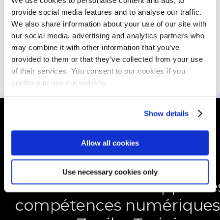
provide social media features and to analyse our traffic.
Les ressources pédagogiques
We also share information about your use of our site with
our social media, advertising and analytics partners who
may combine it with other information that you’ve
Les informations sur
provided to them or that they’ve collected from your use
l'accessibilité
of their services. You consent to our cookies if you
continue to use our website.
Show details
Allow all cookies
Use necessary cookies only
Se former et développer se
compétences numériques