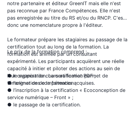
notre partenaire et éditeur GreenIT mais elle n'est
pas reconnue par France Compétences. Elle n'est
pas enregistrée au titre du RS et/ou du RNCP. C'est
donc une nomenclature propre à l'éditeur.
Le formateur prépare les stagiaires au passage de la
certification tout au long de la formation. La
Le prix de la formation comprend :
formation est animée par un consultant
expérimenté. Les participants acquièrent une réelle
capacité à initier et piloter des actions au sein de
leur organisation. La certification permet de
● le support de cours au format PDF ;
témoigner des compétences acquises.
● l’animation de la formation ;
● l’inscription à la certification « Ecoconception de
service numérique – Front » ;
● le passage de la certification.