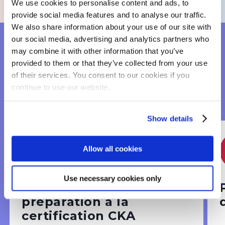
We use cookies to personalise content and ads, to
provide social media features and to analyse our traffic.
We also share information about your use of our site with
our social media, advertising and analytics partners who
may combine it with other information that you’ve
NOS PARCOURS POUR
provided to them or that they’ve collected from your use
of their services. You consent to our cookies if you
MONTER EN
continue to use our website.
COMPÉTENCE
Show details
Allow all cookies
Infrastructure & devops
Use necessary cookies only
Kubernetes Admin +
préparation à la
certification CKA