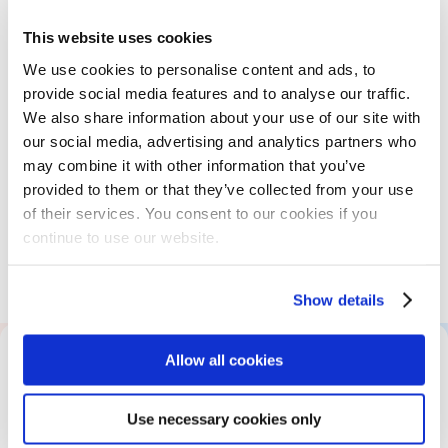
This website uses cookies
Publics visés
We use cookies to personalise content and ads, to
Tout utilisateur technique ou non technique
provide social media features and to analyse our traffic.
souhaitant faire de l'analyse de données avec
We also share information about your use of our site with
Kibana
our social media, advertising and analytics partners who
may combine it with other information that you’ve
provided to them or that they’ve collected from your use
of their services. You consent to our cookies if you
Pré-requis
continue to use our website.
Aucun pré-requis
Show details
Allow all cookies
Tout savoir sur cette formation
Use necessary cookies only