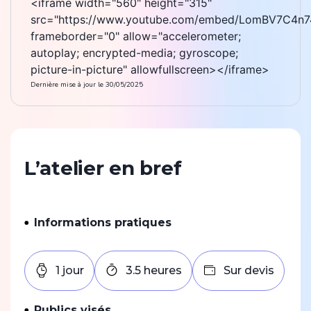
<iframe width="560" height="315"
src="https://www.youtube.com/embed/LomBV7C4n7
frameborder="0" allow="accelerometer;
autoplay; encrypted-media; gyroscope;
picture-in-picture" allowfullscreen></iframe>
Dernière mise à jour le
30/05/2025
L’atelier en bref
Informations pratiques
1 jour
3.5 heures
Sur devis
Publics visés