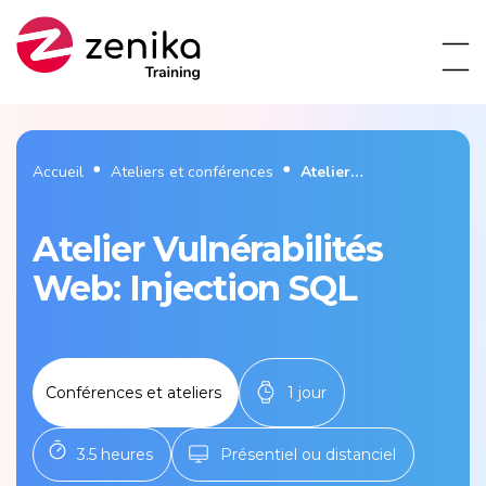
Accueil
Ateliers et conférences
Atelier
Vulnérabilités Web:
Injection SQL
Atelier Vulnérabilités
Web: Injection SQL
Conférences et ateliers
1 jour
3.5 heures
Présentiel ou distanciel