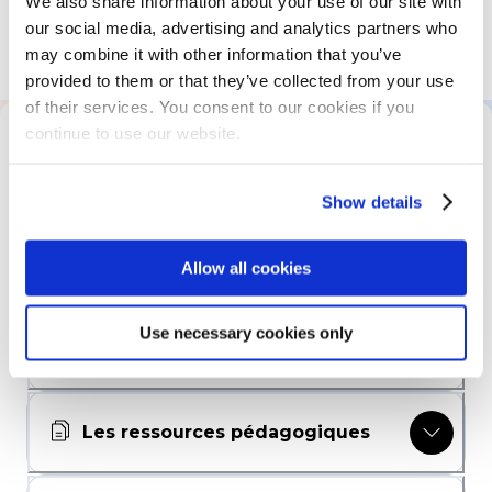
We also share information about your use of our site with
our social media, advertising and analytics partners who
may combine it with other information that you’ve
Aucun pré-requis
provided to them or that they’ve collected from your use
of their services. You consent to our cookies if you
continue to use our website.
Tout savoir sur cette formation
Show details
Le programme
Allow all cookies
Modalités pédagogiques et
Use necessary cookies only
évaluation des acquis
Les ressources pédagogiques