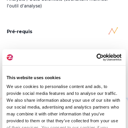
l'outil d'analyse)
Pré-requis
Avoir suivi le Module II (Python : Découverte et
Maîtrise des Fondamentaux du Langage)
OU
posséder une expérience solide en
This website uses cookies
développement Python.
We use cookies to personalise content and ads, to
provide social media features and to analyse our traffic.
We also share information about your use of our site with
our social media, advertising and analytics partners who
Tout savoir sur cette formation
may combine it with other information that you’ve
provided to them or that they’ve collected from your use
of their services. You consent to our cookies if you