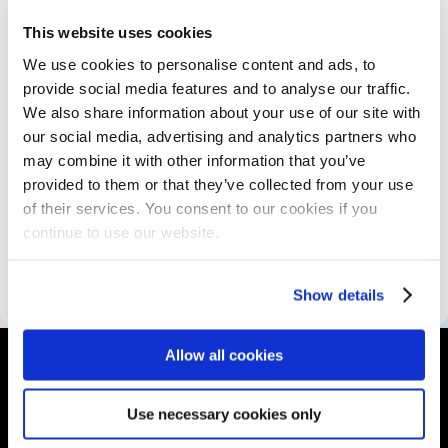
This website uses cookies
We use cookies to personalise content and ads, to
Modalités pédagogiques et
provide social media features and to analyse our traffic.
évaluation des acquis
We also share information about your use of our site with
our social media, advertising and analytics partners who
may combine it with other information that you’ve
Les ressources pédagogiques
provided to them or that they’ve collected from your use
of their services. You consent to our cookies if you
continue to use our website.
Les informations sur
l'accessibilité
Show details
Allow all cookies
Use necessary cookies only