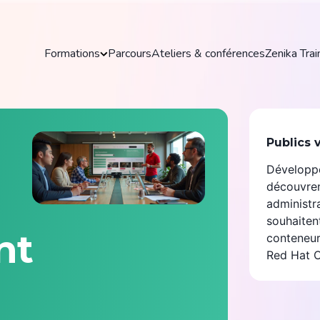
es
Formations
Parcours
Ateliers & conférences
Zenika Trai
les
Formations
ve Zenika
Publics 
Découvrez nos formations pratiques et
Développeu
actualisées pour maîtriser les outils et
88
technologies clés de votre domaine.
découvren
administr
souhaiten
Explorer toutes les formations
nt
conteneur
Red Hat O