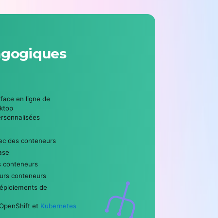
agogiques
rface en ligne de
ktop
ersonnalisées
ec des conteneurs
ase
s conteneurs
eurs conteneurs
déploiements de
 OpenShift et
Kubernetes