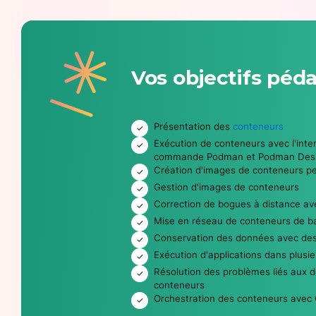
Vos objectifs péd
Présentation des
conteneurs
Exécution de conteneurs avec l'inte
commande Podman et Podman Des
Création d'images de conteneurs p
Gestion d'images de conteneurs
Correction de bogues à distance av
Mise en réseau de conteneurs de b
Conservation des données avec de
Exécution d'applications dans plusi
Résolution des problèmes liés aux 
conteneurs
Orchestration des conteneurs avec