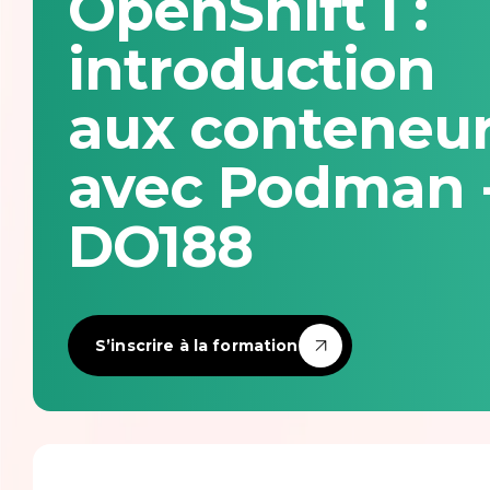
OpenShift I :
Infrastructure & devops
introduction
Intelligence artificielle
aux conteneu
Langages de programmation
avec Podman 
Numérique responsable & accessibilité
DO188
Observabilité
Product management
S’inscrire à la formation
Sécurité