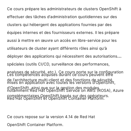
Ce cours prépare les administrateurs de clusters OpenShift à
effectuer des tâches d'administration quotidiennes sur des
clusters qui hébergent des applications fournies par des
équipes internes et des fournisseurs externes. Il les prépare
aussi à mettre en œuvre un accès en libre-service pour les
utilisateurs de cluster ayant différents rôles ainsi qu'à
déployer des applications qui nécessitent des autorisations
spéciales (outils CI/CD, surveillance des performances,
analyses de sécurité, etc.). Ce cours porte sur la configuration
Les compétences acquises durant ce cours peuvent être
de l'architecture multi-client et des fonctions de sécurité
mises en application avec toutes les versions d'OpenShift,
d'OpenShift, ainsi que sur la gestion des modules
notamment Red Hat OpenShift Service on AWS (ROSA), Azure
complémentaires OpenShift basés sur des opérateurs.
Red Hat OpenShift et OpenShift Container Platform.
Ce cours repose sur la version 4.14 de Red Hat
OpenShift Container Platform.