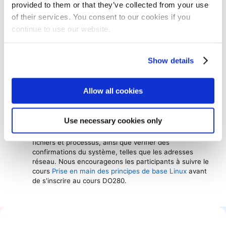
provided to them or that they’ve collected from your use
of their services. You consent to our cookies if you
continue to use our website.
Passer l'évaluation gratuite
pour s'assurer que l'offre
est adaptée aux compétences
Avoir suivi le cours
Administration de Red Hat OpenShift
Show details
I : exploitation d'un cluster de production
, ou disposer
de compétences équivalentes dans le déploiement et la
gestion d'applications Kubernetes à l'aide de la console
Allow all cookies
web OpenShift et des interfaces en ligne de commande
Aucune expérience significative en administration de
systèmes Linux n'est requise pour ce cours. Les
Use necessary cookies only
candidats doivent disposer des compétences de base
nécessaires pour utiliser un shell bash, manipuler des
fichiers et processus, ainsi que vérifier des
confirmations du système, telles que les adresses
réseau. Nous encourageons les participants à suivre le
cours
Prise en main des principes de base Linux
avant
de s'inscrire au cours DO280.