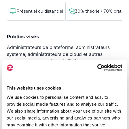
Présentiel ou distanciel
30% théorie / 70% pratiqu
Publics visés
Administrateurs de plateforme, administrateurs
système, administrateurs de cloud et autres
personnes responsables de l'infrastructure et
chargées de l'entretien et de la gestion de
l'infrastructure pour les applications, Architectes
d'entreprise, ingénieurs de la fiabilité des sites,
This website uses cookies
ingénieurs DevOps et autres personnes
responsables de la conception de l'infrastructure
We use cookies to personalise content and ads, to
pour les applications
provide social media features and to analyse our traffic.
We also share information about your use of our site with
our social media, advertising and analytics partners who
may combine it with other information that you’ve
Pré-requis