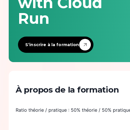
with Cloud
Infrastructure & devops
Run
Intelligence artificielle
Langages de programmation
S’inscrire à la formation
Numérique responsable & accessibilité
Observabilité
Product management
À propos de la formation
Sécurité
Ratio théorie / pratique : 50% théorie / 50% pratiqu