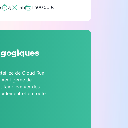
e
2j
14h
1 400.00 €
agogiques
taillée de Cloud Run,
rement gérée de
 faire évoluer des
apidement et en toute