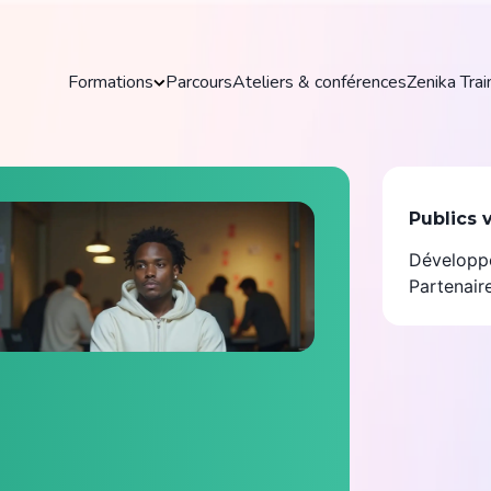
es
Formations
Parcours
Ateliers & conférences
Zenika Trai
les
Formations
ve Zenika
Publics 
Découvrez nos formations pratiques et
Développe
actualisées pour maîtriser les outils et
technologies clés de votre domaine.
Partenair
Explorer toutes les formations