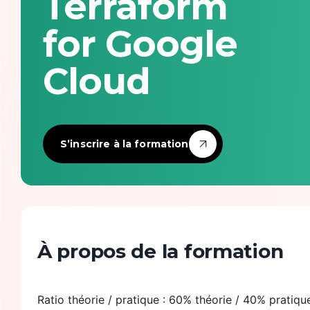
Terraform
Infrastructure & devops
for Google
Intelligence artificielle
Cloud
Langages de programmation
Numérique responsable & accessibilité
S’inscrire à la formation
Observabilité
Product management
Sécurité
À propos de la formation
Ratio théorie / pratique : 60% théorie / 40% pratiqu