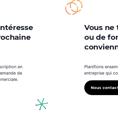
intéresse
Vous ne 
prochaine
ou de fo
convienn
scription en
Planifions ensem
 demande de
entreprise qui c
merciale.
Nous contac