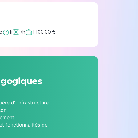
e
1j
7h
1 100.00 €
agogiques
ière d'"infrastructure
son
nement.
et fonctionnalités de