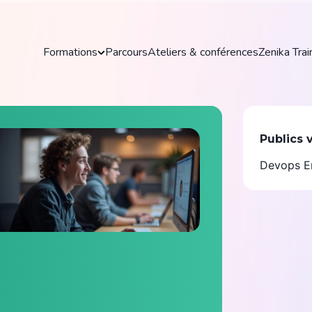
es
Formations
Parcours
Ateliers & conférences
Zenika Trai
les
Formations
ve Zenika
Publics 
Découvrez nos formations pratiques et
Devops En
actualisées pour maîtriser les outils et
technologies clés de votre domaine.
Explorer toutes les formations