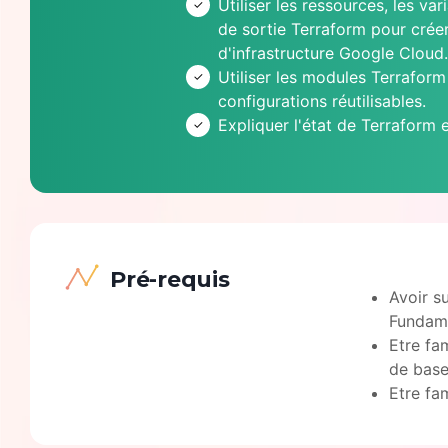
Utiliser les ressources, les var
de sortie Terraform pour crée
d'infrastructure Google Cloud.
Utiliser les modules Terraform
configurations réutilisables.
Expliquer l'état de Terraform 
Pré-requis
Avoir s
Fundame
Etre fa
de bas
Etre fa