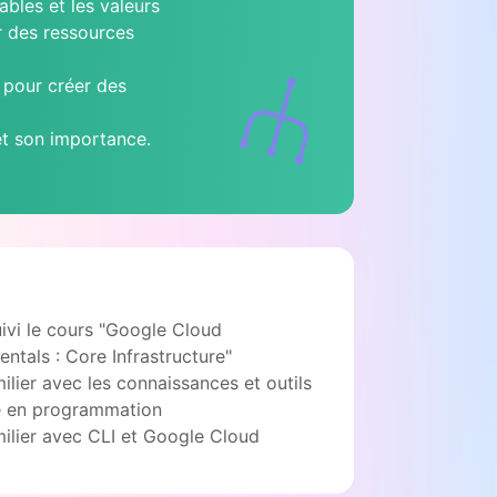
iables et les valeurs
r des ressources
 pour créer des
et son importance.
uivi le cours "Google Cloud
ntals : Core Infrastructure"
milier avec les connaissances et outils
e en programmation
milier avec CLI et Google Cloud