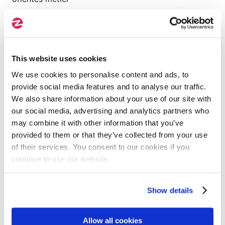
Pré-requis
This website uses cookies
We use cookies to personalise content and ads, to
Savoir ce que sont des appels d'APIs HTTP
provide social media features and to analyse our traffic.
Rest + json,
We also share information about your use of our site with
Avoir une idée de ce qu'apportent les brokers
our social media, advertising and analytics partners who
de messages à l'architecture
may combine it with other information that you’ve
Avoir connaissance de quelques commandes
provided to them or that they’ve collected from your use
Linux pour la mise en place des TPS
of their services. You consent to our cookies if you
Avoir une idée de ce que permettent docker
continue to use our website.
et dockercompose qui instancient
l'infrastructure Elasticsearch pour les travaux
Show details
pratiques du cours
Connaissances minimale des expressions
régulières
Allow all cookies