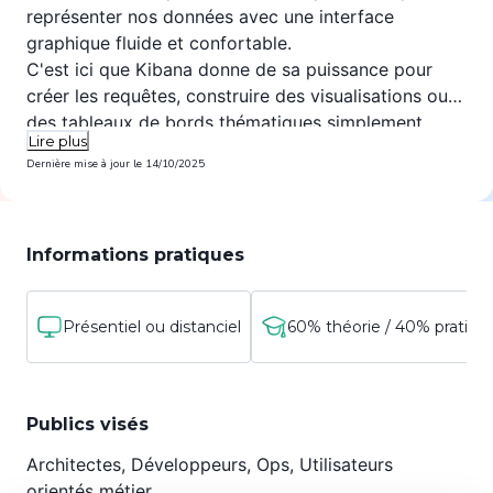
représenter nos données avec une interface
graphique fluide et confortable.
C'est ici que Kibana donne de sa puissance pour
créer les requêtes, construire des visualisations ou
des tableaux de bords thématiques simplement
Lire plus
depuis votre navigateur web préféré.
Dernière mise à jour le
14/10/2025
Informations pratiques
Présentiel ou distanciel
60% théorie / 40% pratiqu
Publics visés
Architectes, Développeurs, Ops, Utilisateurs
orientés métier