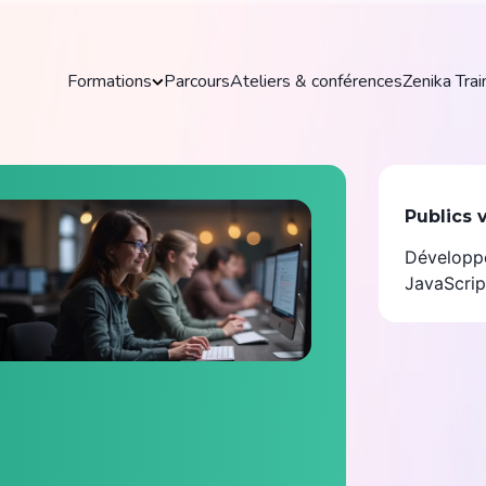
es
Formations
Parcours
Ateliers & conférences
Zenika Trai
les
Formations
ve Zenika
Publics 
Découvrez nos formations pratiques et
Développe
actualisées pour maîtriser les outils et
technologies clés de votre domaine.
JavaScri
Explorer toutes les formations