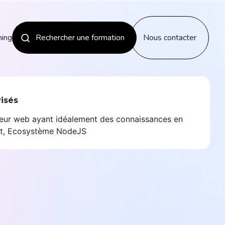
ning
Rechercher une formation
Nous contacter
Les nouveautés
visés
ur web ayant idéalement des connaissances en
Découvrir
pt, Ecosystème NodeJS