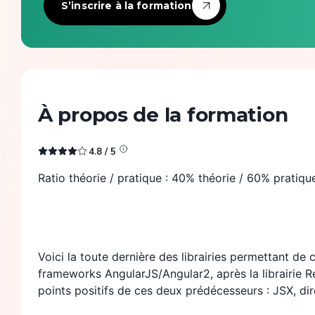
Infrastructure & devops
S’inscrire à la formation
Intelligence artificielle
Langages de programmation
À propos de la formation
Numérique responsable & accessibilité
4.8
/ 5
Observabilité
Ratio théorie / pratique : 40% théorie / 60% pratiqu
Product management
Sécurité
Voici la toute dernière des librairies permettant de 
frameworks AngularJS/Angular2, après la librairie R
points positifs de ces deux prédécesseurs : JSX, dir