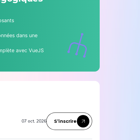
osants
onnées dans une
omplète avec VueJS
07 oct. 2026
S’inscrire