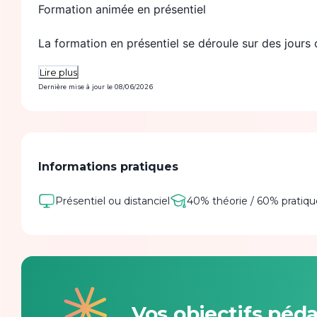
Formation animée en présentiel
La formation en présentiel se déroule sur des jours 
Lire plus
Formation disponible en mode "formation à distanc
Dernière mise à jour le
08/06/2026
La formation à distance peut se dérouler sur des j
demies journées
Informations pratiques
Présentiel ou distanciel
40% théorie / 60% pratiqu
Vos objectifs péd