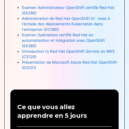
Examen Administrateur OpenShift certifié Red Hat
(EX280)
Administration de Red Hat OpenShift III : mise à
l'échelle des déploiements Kubernetes dans
l'entreprise (DO380)
Examen Spécialiste certifié Red Hat en
automatisation et intégration avec OpenShift
(EX380)
Introduction to Red Hat OpenShift Service on AWS
(CS120)
Présentation de Microsoft Azure Red Hat OpenShift
(DO121)
Ce que vous allez
apprendre en 5 jours