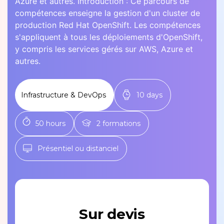
Azure et autres. Introduction : Ce parcours de
compétences enseigne la gestion d'un cluster de
production Red Hat OpenShift. Les compétences
s'appliquent à tous les déploiements d'OpenShift,
y compris les services gérés sur AWS, Azure et
autres.
Infrastructure & DevOps
10 days
50 hours
2 formations
Présentiel ou distanciel
Sur devis