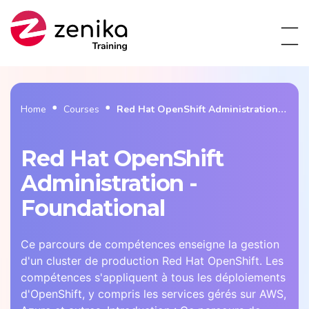
Home
Courses
Red Hat OpenShift Administration -
Foundational
Red Hat OpenShift
Administration -
Foundational
Ce parcours de compétences enseigne la gestion
d'un cluster de production Red Hat OpenShift. Les
compétences s'appliquent à tous les déploiements
d'OpenShift, y compris les services gérés sur AWS,