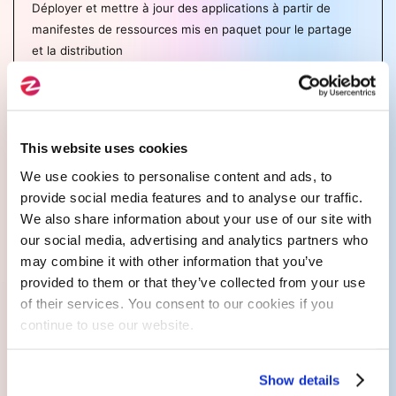
Déployer et mettre à jour des applications à partir de
manifestes de ressources mis en paquet pour le partage
et la distribution
Authentification et autorisation
This website uses cookies
Configurer l'authentification avec le fournisseur d'identité
We use cookies to personalise content and ads, to
HTPasswd et attribuer des rôles aux utilisateurs et
provide social media features and to analyse our traffic.
groupes
We also share information about your use of our site with
our social media, advertising and analytics partners who
may combine it with other information that you’ve
Sécurité des réseaux
provided to them or that they’ve collected from your use
of their services. You consent to our cookies if you
Protéger le trafic réseau entre les applications à l'intérieur
continue to use our website.
et à l'extérieur du cluster
Show details