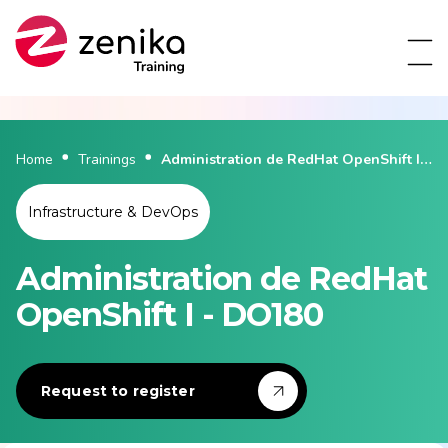
Home
Trainings
Administration de RedHat OpenShift I -
DO180
Infrastructure & DevOps
Administration de RedHat
OpenShift I - DO180
Request to register