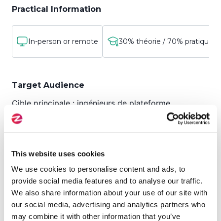
Practical Information
In-person or remote
30% théorie / 70% pratique
Target Audience
Cible principale : ingénieurs de plateforme,
administrateurs système, administrateurs de cloud
et autres personnes responsables de la prise en
charge de niveau 1 de l'infrastructure pour les
applications et qui s'intéressent à la gestion des
This website uses cookies
clusters OpenShift et des applications
We use cookies to personalise content and ads, to
conteneurisées, Cible secondaire : architectes
provide social media features and to analyse our traffic.
d'entreprise, ingénieurs de la fiabilité des sites,
We also share information about your use of our site with
ingénieurs DevOps et autres personnes
our social media, advertising and analytics partners who
responsables de la conception de l'infrastructure
may combine it with other information that you’ve