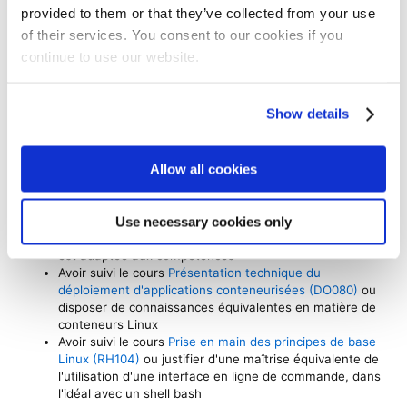
pour les applications, Les développeurs et
provided to them or that they’ve collected from your use
ingénieurs de la fiabilité des sites qui découvrent les
of their services. You consent to our cookies if you
technologies de conteneurs doivent s'inscrire au
continue to use our website.
cours Développement avec Red Hat OpenShift I :
introduction aux conteneurs avec Podman (DO188)
Show details
Allow all cookies
Prerequisites
Use necessary cookies only
Passer l'évaluation gratuite
pour s'assurer que l'offre
est adaptée aux compétences
Avoir suivi le cours
Présentation technique du
déploiement d'applications conteneurisées (DO080)
ou
disposer de connaissances équivalentes en matière de
conteneurs Linux
Avoir suivi le cours
Prise en main des principes de base
Linux (RH104)
ou justifier d'une maîtrise équivalente de
l'utilisation d'une interface en ligne de commande, dans
l'idéal avec un shell bash