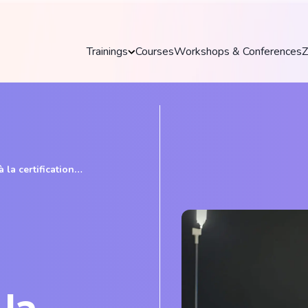
Trainings
Courses
Workshops & Conferences
Z
Trainings
Discover our practical and up-to-date training
courses to master key tools and technologies
la certification
in your field.
Explore all trainings