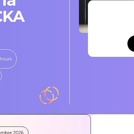
 la
 CKA
 hours
embre 2026