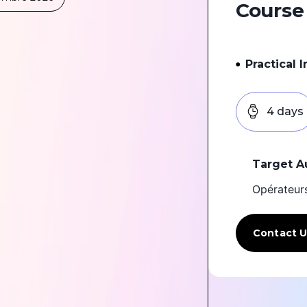
Course
Practical 
4 days
Target A
Opérateur
Contact U