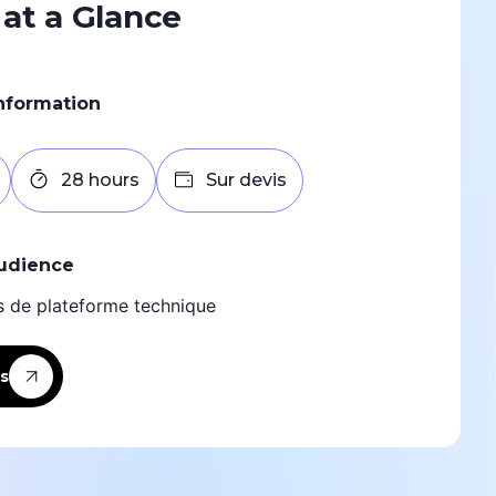
 at a Glance
Information
28 hours
Sur devis
udience
s de plateforme technique
s