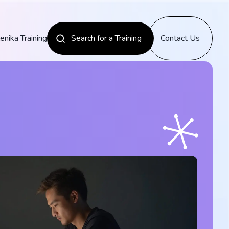
enika Training
Search for a Training
Contact Us
News
Discover