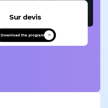
Sur devis
Custom-designed
Custom-designed learning paths
Download the program
tailored to your specific needs and the
challenges of your team or company.
Discover