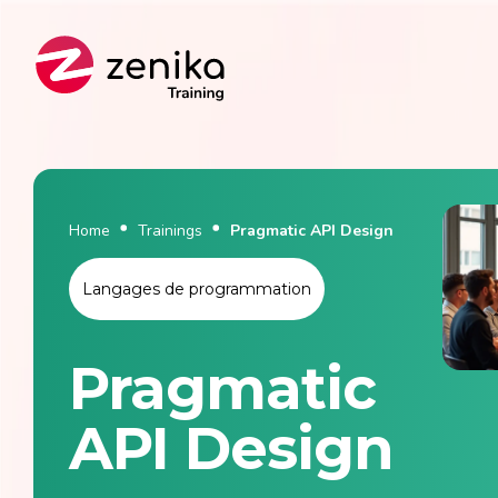
Fields
Types
Official
Agility
Zenika Exclusive
Service Arch & APIs
Home
Trainings
Pragmatic API Design
Cloud
Langages de programmation
Craftsmanship
Pragmatic
Data
API Design
Front-end development