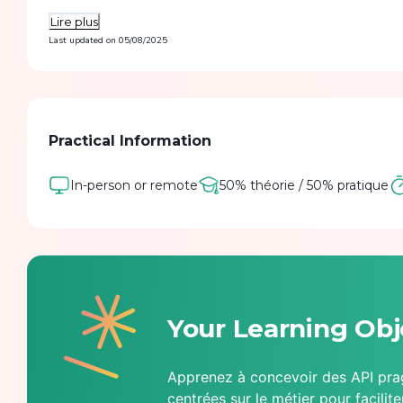
Lire plus
Last updated on
05/08/2025
Practical Information
In-person or remote
50% théorie / 50% pratique
Your Learning Obj
Apprenez à concevoir des API pra
centrées sur le métier pour facilit