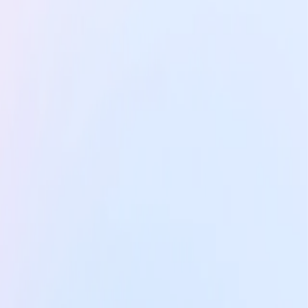
Custom-designed
Custom-designed learning paths
tailored to your specific needs and the
challenges of your team or company.
Discover