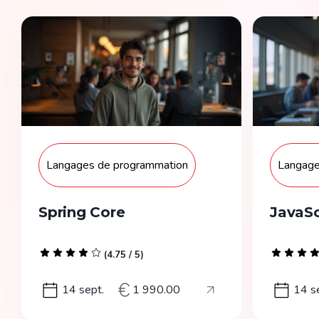
Langages de programmation
Langage
Spring Core
JavaScr
(
4.75
/ 5)
14 sept.
1 990.00
14 s