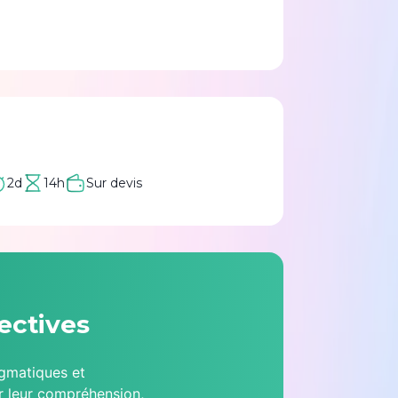
2d
14h
Sur devis
ectives
gmatiques et
er leur compréhension,