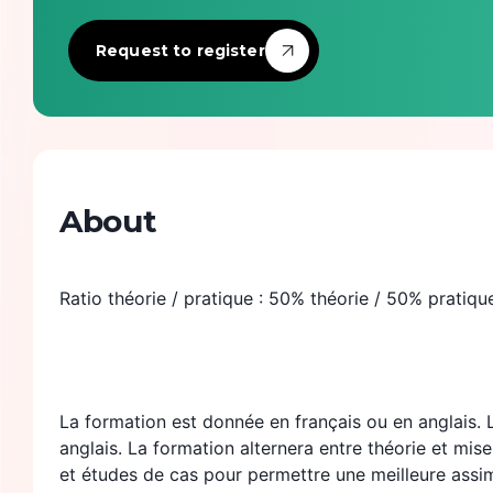
Tech Infra & Ops
Request to register
Artificial intelligence
Programming language
Green It
About
Observability
Ratio théorie / pratique : 50% théorie / 50% pratiqu
Product management
Security
La formation est donnée en français ou en anglais.
anglais. La formation alternera entre théorie et mis
et études de cas pour permettre une meilleure assi