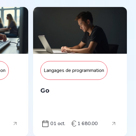
ion
Langages de programmation
Go
01 oct.
1 680.00