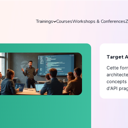
Trainings
Courses
Workshops & Conferences
Z
Trainings
Target 
Discover our practical and up-to-date training
Cette for
courses to master key tools and technologies
in your field.
architecte
concepts 
d'API pra
Explore all trainings