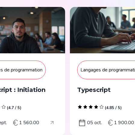
s de programmation
Langages de programmat
ipt : Initiation
Typescript
(
4.7
/ 5)
(
4.85
/ 5)
ept.
1 560.00
05 oct.
1 900.00