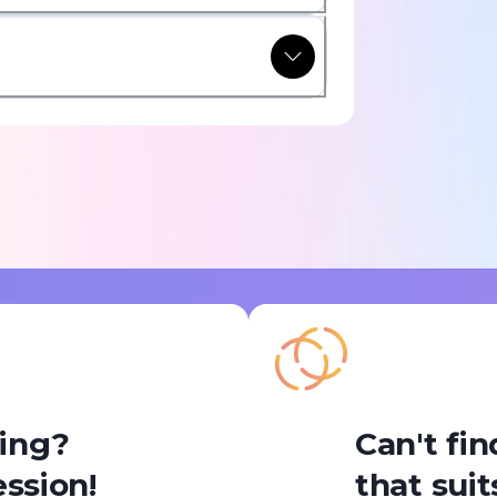
ning?
Can't fin
ession!
that sui