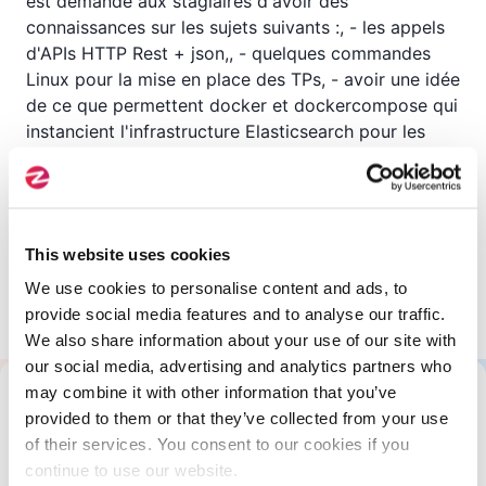
est demandé aux stagiaires d'avoir des
connaissances sur les sujets suivants :, - les appels
d'APIs HTTP Rest + json,, - quelques commandes
Linux pour la mise en place des TPs, - avoir une idée
de ce que permettent docker et dockercompose qui
instancient l'infrastructure Elasticsearch pour les
travaux pratiques du cours
This website uses cookies
Prerequisites
We use cookies to personalise content and ads, to
provide social media features and to analyse our traffic.
Aucun pré-requis
We also share information about your use of our site with
our social media, advertising and analytics partners who
may combine it with other information that you’ve
All About This Training
provided to them or that they’ve collected from your use
of their services. You consent to our cookies if you
continue to use our website.