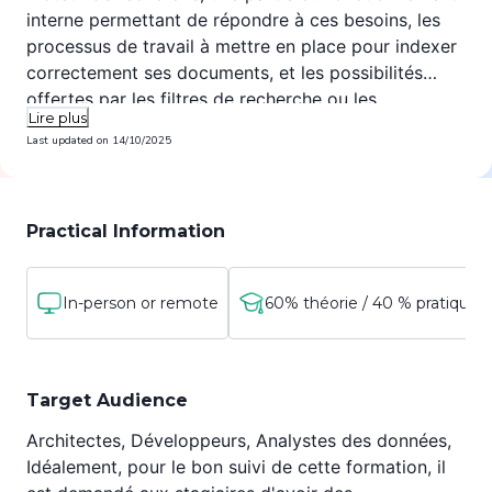
interne permettant de répondre à ces besoins, les
processus de travail à mettre en place pour indexer
correctement ses documents, et les possibilités
offertes par les filtres de recherche ou les
Lire plus
aggregations pour naviguer avec aisance dans vos
Last updated on
14/10/2025
données via des tableaux de bords et visualisation
Kibana, l'interface graphique de gestion des vues
360° sur les donnéesde votre système
d'information.
Practical Information
In-person or remote
60% théorie / 40 % pratique
Target Audience
Architectes, Développeurs, Analystes des données,
Idéalement, pour le bon suivi de cette formation, il