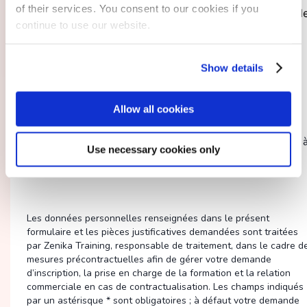
of their services. You consent to our cookies if you
J’ai lu et j’accepte la
politique de confidentialité
d
continue to use our website.
Zenika Training.*
J’accepte de recevoir des informations de Zenika
Show details
Training.
Allow all cookies
En cochant cette case, vous souhaitez nous informer
d’un besoin spécifique d’adaptation de la formation lié 
Use necessary cookies only
un handicap
Les données personnelles renseignées dans le présent
formulaire et les pièces justificatives demandées sont traitées
par Zenika Training, responsable de traitement, dans le cadre d
mesures précontractuelles afin de gérer votre demande
d’inscription, la prise en charge de la formation et la relation
commerciale en cas de contractualisation. Les champs indiqués
par un astérisque * sont obligatoires ; à défaut votre demande