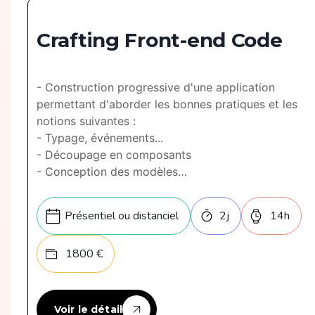
Crafting Front-end Code
- Construction progressive d'une application
permettant d'aborder les bonnes pratiques et les
notions suivantes :
- Typage, événements...
- Découpage en composants
- Conception des modèles
- Stratégie de tests
- Pattern de communication entre composants
Présentiel ou distanciel
2
j
14
h
- Gestion de l'état (state management)
- Bonnes pratiques CSS
1800
€
Voir le détail