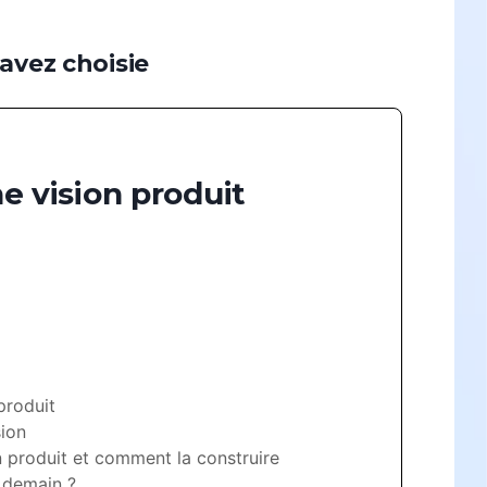
avez choisie
Sur-mesure
Des parcours conçus sur mesure,
adaptés à vos besoins spécifiques
et aux enjeux de votre équipe ou
ne vision produit
entreprise.
Découvrir
produit
sion
on produit et comment la construire
demain ?