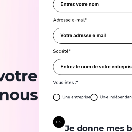
Adresse e-mail
*
Société
*
votre
Vous êtes :*
-nous
Une entreprise
Un·e indépendan
03.
Je donne mes be