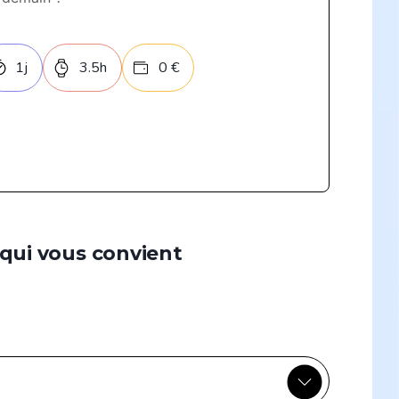
1
j
3.5
h
0
€
 qui vous convient