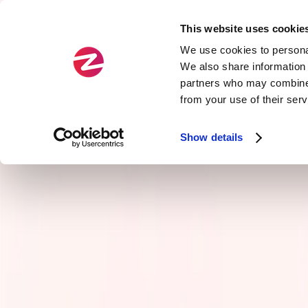
This website uses cookie
Domaines
Typ
We use cookies to personal
We also share information 
partners who may combine i
Officiel
Agilité
from your use of their ser
Exclusi
Architecture de services
Show details
Cloud
Craftsmanship
Data
Développement front-end