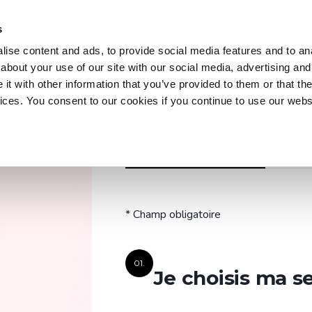
s
es
Formations
Parcours
Ateliers & conférences
Zenika Trai
ise content and ads, to provide social media features and to anal
about your use of our site with our social media, advertising and
t with other information that you’ve provided to them or that the
les
vices. You consent to our cookies if you continue to use our webs
Formations
ve Zenika
Découvrez nos formations pratiques et
FORMULAIRE D’INSCRIPTION
UNE QUES
actualisées pour maîtriser les outils et
technologies clés de votre domaine.
* Champ obligatoire
Explorer toutes les formations
01.
Je choisis ma s