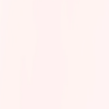
Infrastructure & devops
Intelligence artificielle
Langages de programmation
Numérique responsable & accessibilité
Observabilité
Product management
Sécurité