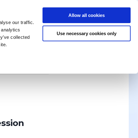
Allow all cookies
ning
Rechercher une formation
Nous contacter
yse our traffic.
 analytics
Use necessary cookies only
y’ve collected
ite.
Les nouveautés
TION ? ÉCRIVEZ-NOUS !
Découvrir
ession