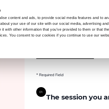
s
Trainings
Courses
Workshops & Conferences
Z
ise content and ads, to provide social media features and to anal
about your use of our site with our social media, advertising and
t with other information that you’ve provided to them or that the
vices. You consent to our cookies if you continue to use our webs
Trainings
Discover our practical and up-to-date training
REGISTER OR PRE-REGISTRATION
A QUEST
courses to master key tools and technologies
in your field.
* Required Field
Explore all trainings
01.
The session you a