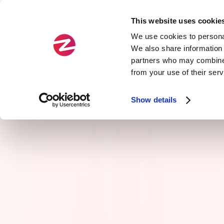
This website uses cookie
Fields
Types
We use cookies to personal
We also share information 
partners who may combine i
Official
Agility
from your use of their ser
Zenika Exclusive
Service Arch & APIs
Show details
Cloud
Craftsmanship
Data
Front-end development