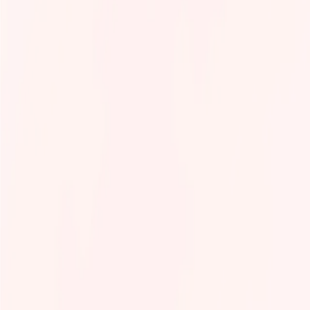
Tech Infra & Ops
Artificial intelligence
Programming language
Green It
Observability
Product management
Security