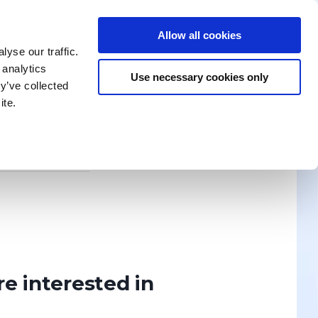
Allow all cookies
enika Training
Search for a Training
Contact Us
yse our traffic.
 analytics
Use necessary cookies only
y’ve collected
ite.
News
ION? WRITE TO US!
Discover
re interested in