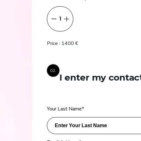
1
Price
:
1400
€
02.
I enter my contact
Your Last Name
*