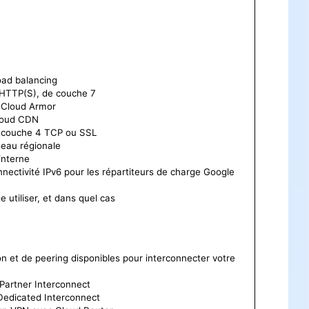
load balancing
 HTTP(S), de couche 7
c Cloud Armor
loud CDN
de couche 4 TCP ou SSL
seau régionale
interne
nnectivité IPv6 pour les répartiteurs de charge Google
 utiliser, et dans quel cas
on et de peering disponibles pour interconnecter votre
 Partner Interconnect
 Dedicated Interconnect