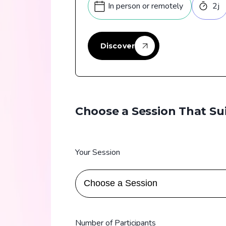
In person or remotely
2
j
Discover
Choose a Session That Su
Your Session
Number of Participants