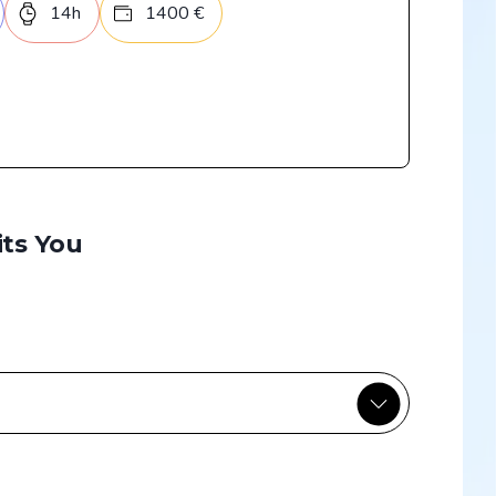
14
h
1400
€
its You