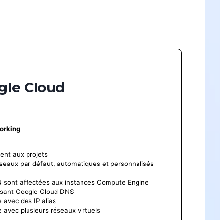
Custom-designed
Custom-designed learning paths
tailored to your specific needs and the
gle Cloud
challenges of your team or company.
Discover
orking
ent aux projets
réseaux par défaut, automatiques et personnalisés
4 sont affectées aux instances Compute Engine
lisant Google Cloud DNS
 avec des IP alias
avec plusieurs réseaux virtuels