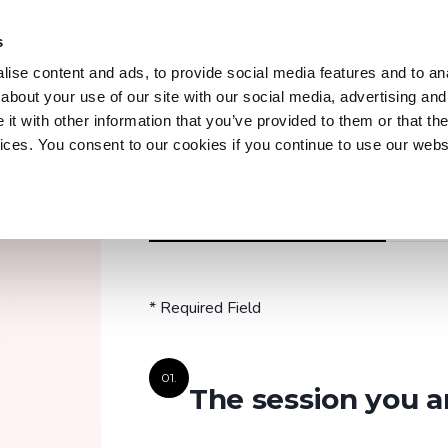
s
Trainings
Courses
Workshops & Conferences
Z
ise content and ads, to provide social media features and to anal
about your use of our site with our social media, advertising and
t with other information that you’ve provided to them or that the
vices. You consent to our cookies if you continue to use our webs
Trainings
Discover our practical and up-to-date training
REGISTER OR PRE-REGISTRATION
A QUEST
courses to master key tools and technologies
in your field.
* Required Field
Explore all trainings
01.
The session you a