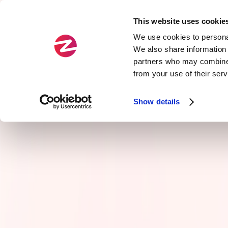
This website uses cookie
Fields
Types
We use cookies to personal
We also share information 
partners who may combine i
Official
Agility
from your use of their ser
Zenika Exclusive
Service Arch & APIs
Show details
Cloud
Craftsmanship
Data
Front-end development