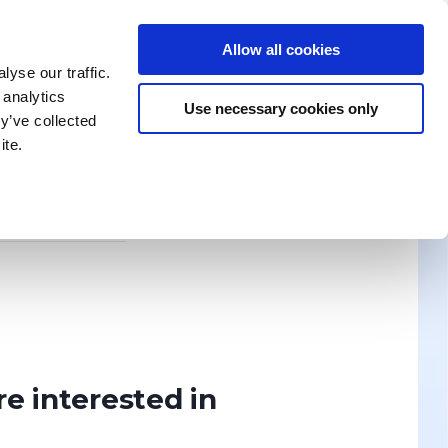
Allow all cookies
enika Training
Search for a Training
Contact Us
yse our traffic.
 analytics
Use necessary cookies only
y’ve collected
ite.
News
ION? WRITE TO US!
Discover
re interested in