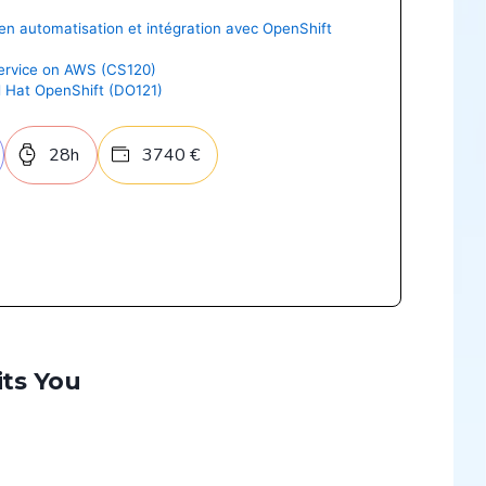
 en automatisation et intégration avec OpenShift
Service on AWS (CS120)
d Hat OpenShift (DO121)
28
h
3740
€
its You