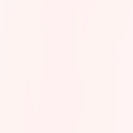
Tech Infra & Ops
Artificial intelligence
Programming language
Green It
Observability
Product management
Security