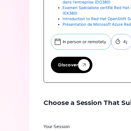
dans l'entreprise (DO380)
Examen Spécialiste certifié Red Hat
(EX380)
Introduction to Red Hat OpenShift 
Présentation de Microsoft Azure Re
In person or remotely
4
j
Discover
Choose a Session That Su
Your Session